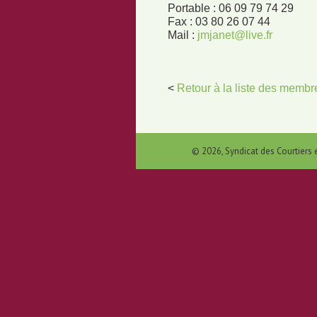
Portable : 06 09 79 74 29
Fax : 03 80 26 07 44
Mail :
jmjanet@live.fr
<
Retour à la liste des membr
© 2026, Syndicat des Courtiers