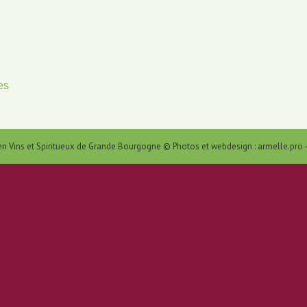
es
 en Vins et Spiritueux de Grande Bourgogne © Photos et webdesign :
armelle.pro