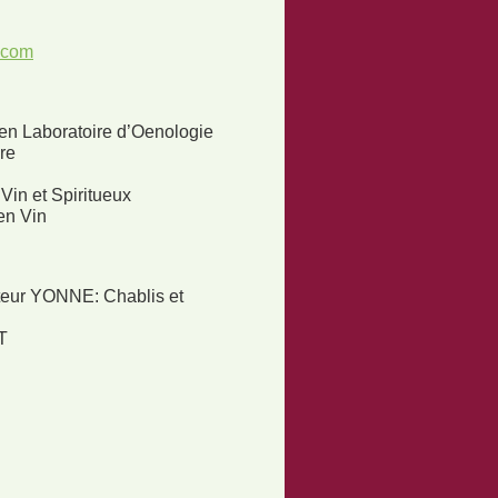
.com
en Laboratoire d’Oenologie
re
Vin et Spiritueux
en Vin
cteur YONNE: Chablis et
T